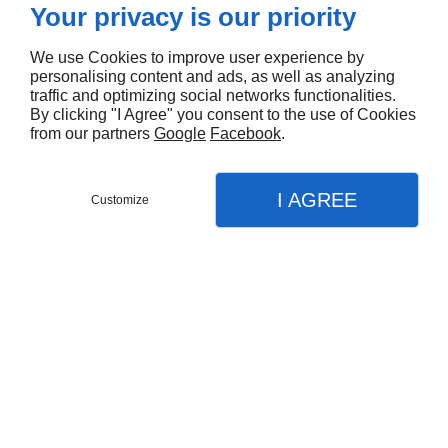
09 74 56 46 69
Your privacy is our priority
HEURES D'OUVERTURE
We use Cookies to improve user experience by
personalising content and ads, as well as analyzing
traffic and optimizing social networks functionalities.
Lun - Ven
8h - 21h
By clicking "I Agree" you consent to the use of Cookies
from our partners
Google
Facebook
.
À PROPOS
Accueil
I AGREE
Customize
Contactez-nous
Contact
Mentions légales
Menu
Appel
Plan
Plan du site
Accueil
SUIVEZ-NOUS
Nos prestations
Traitement de l'eau
Produits de traitement d’eau
Agence seo