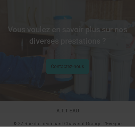
Vous voulez en savoir plus sur nos
diverses prestations ?
Contactez-nous
A.T.T EAU
27 Rue du Lieutenant Chavanat Grange L'Evèque
10180
SAINT-LYE