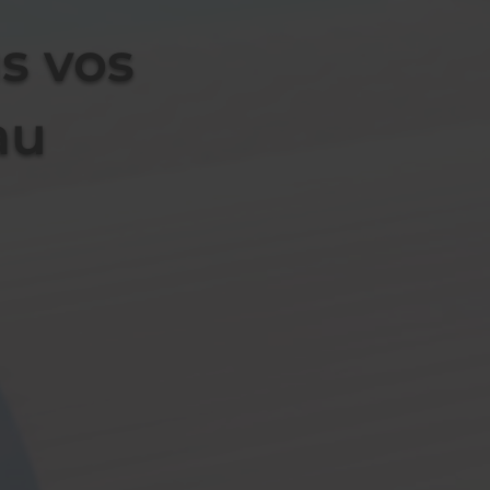
s vos
au