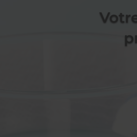
Votr
p