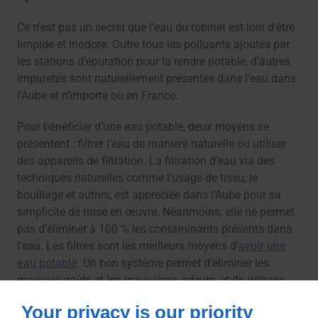
Ce n'est pas un secret que l'eau du robinet est loin d'être
limpide et inodore. Outre tous les polluants ajoutés par
les stations d'épuration pour la rendre potable, d'autres
impuretés sont naturellement présentes dans l'eau dans
l’Aube et n’importe où en France.
Pour bénéficier d’une eau potable, deux moyens se
présentent : filtrer l’eau de manière naturelle ou utiliser
des appareils de filtration. La filtration d’eau via des
techniques naturelles comme l’usage de tissu, le
bouillage et autres, est appréciée dans l’Aube pour sa
simplicité de mise en œuvre. Néanmoins, elle ne permet
pas d’éliminer à 100 % les contaminants présents dans
l’eau. Les filtres sont les meilleurs moyens d’
avoir une
eau potable
. Un bon système permet d’éliminer les
mauvais goûts et les mauvaises odeurs, et de détruire
les éventuels résidus.
Your privacy is our priority