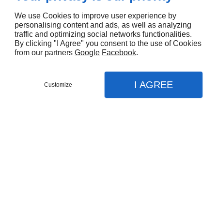
We use Cookies to improve user experience by
personalising content and ads, as well as analyzing
Pour trouver un filtre de qualité dans l’Aube, contactez
traffic and optimizing social networks functionalities.
l’entreprise A.T.T Eau.
By clicking "I Agree" you consent to the use of Cookies
from our partners
Google
Facebook
.
I AGREE
Customize
Contact
Menu
Appel
Plan
Accueil
Nos prestations
Traitement de l'eau
Produits de traitement d’eau
Adoucisseur d’eau