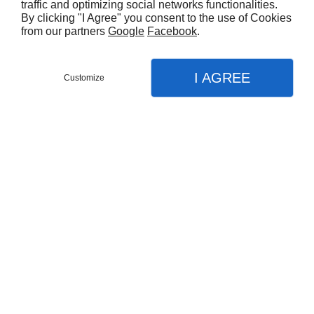
traffic and optimizing social networks functionalities.
By clicking "I Agree" you consent to the use of Cookies
from our partners
Google
Facebook
.
I AGREE
Customize
Contact
Menu
Appel
Plan
Accueil
Nos prestations
Traitement de l'eau
Produits de traitement d’eau
A.T.T EAU
Adoucisseur d’eau
27 Rue du Lieutenant Chavanat Grange L'Evèque
10180
SAINT-LYE
Filtre d’eau
09 74 56 46 69
Pompe doseuse